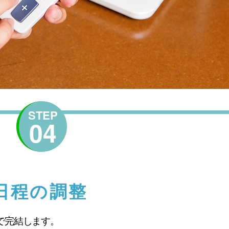
STEP
04
日程の調整
で完結します。